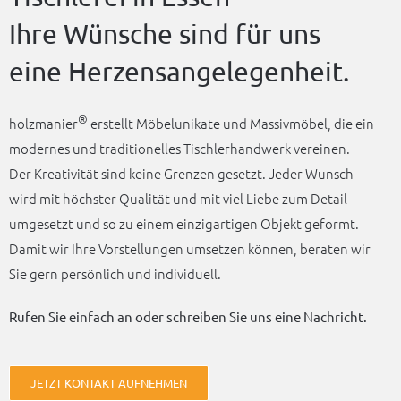
Ihre Wünsche sind für uns
eine Herzensangelegenheit.
®
holz­ma­nier
erstellt Möbel­uni­ka­te und Massiv­mö­bel, die ein
moder­nes und tradi­tio­nel­les Tisch­ler­hand­werk vereinen.
Der Krea­ti­vi­tät sind keine Gren­zen gesetzt. Jeder Wunsch
wird mit höchs­ter Quali­tät und mit viel Liebe zum Detail
umge­setzt und so zu einem einzig­ar­ti­gen Objekt geformt.
Damit wir Ihre Vorstel­lun­gen umset­zen können, bera­ten wir
Sie gern persön­lich und individuell.
Rufen Sie einfach an oder schrei­ben Sie uns eine Nachricht.
JETZT KONTAKT AUFNEHMEN