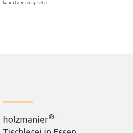
kaum Gren­zen gesetzt.
®
holz­ma­nier
–
Tisch­le­rei in Essen