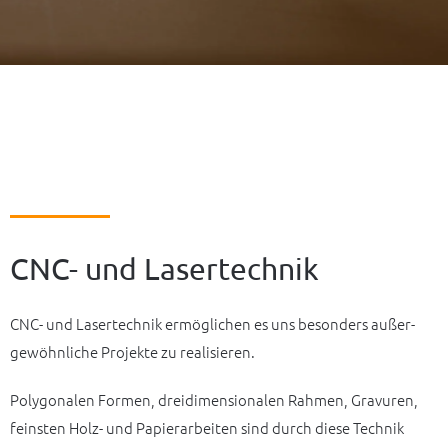
CNC- und Lasertechnik
CNC- und Laser­tech­nik ermög­li­chen es uns beson­ders außer­
ge­wöhn­li­che Projek­te zu realisieren.
Poly­go­na­len Formen, drei­di­men­sio­na­len Rahmen, Gravu­ren,
feins­ten Holz- und Papier­ar­bei­ten sind durch diese Tech­nik